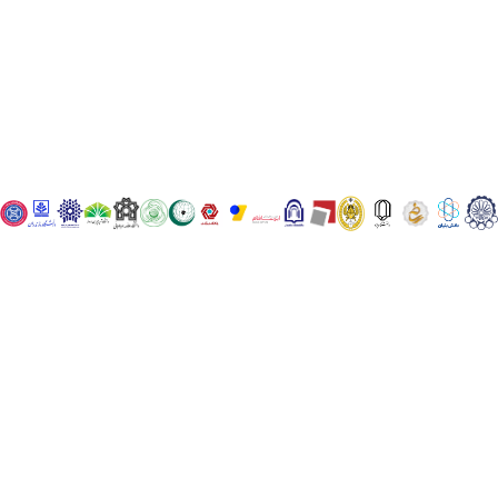
DaneshGostar KnowledgeBased Inst. – serving students
across OIC member states
58
member states